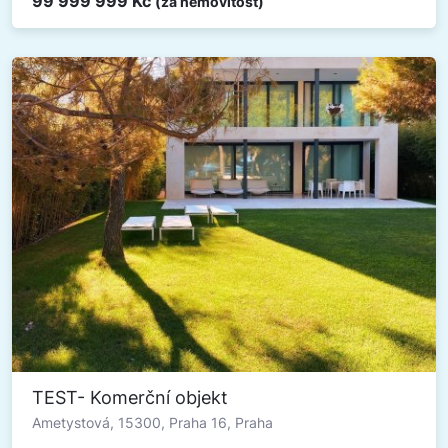
99 999 999 Kč
(za nemovitost)
TEST- Komerční objekt
Ametystová, 15300, Praha 16, Praha